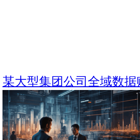
某大型集团公司全域数据