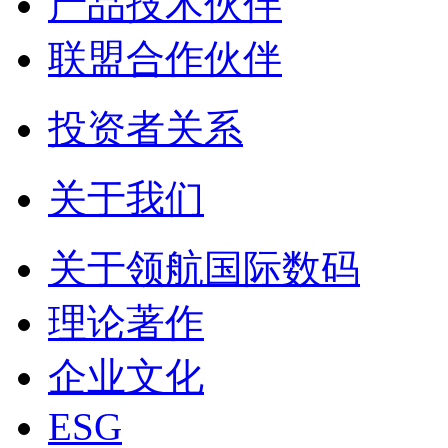
产品技术伙伴
联盟合作伙伴
投资者关系
关于我们
关于领航国际数码
理论著作
企业文化
ESG