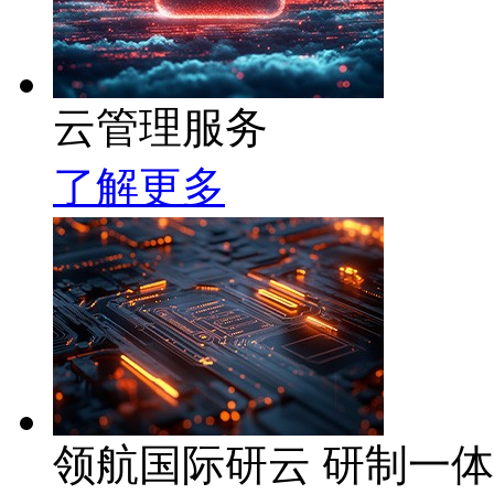
云管理服务
了解更多
领航国际研云 研制一