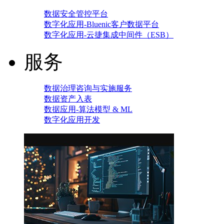
数据安全管控平台
数字化应用-Bluenic客户数据平台
数字化应用-云捷集成中间件（ESB）
服务
数据治理咨询与实施服务
数据资产入表
数据应用-算法模型 & ML
数字化应用开发