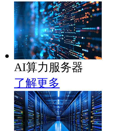
AI算力服务器
了解更多