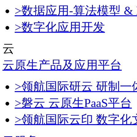
>数据应用-算法模型 & 
>数字化应用开发
云
云原生产品及应用平台
>领航国际研云 研制
>磐云 云原生PaaS平台
>领航国际云印 数字化