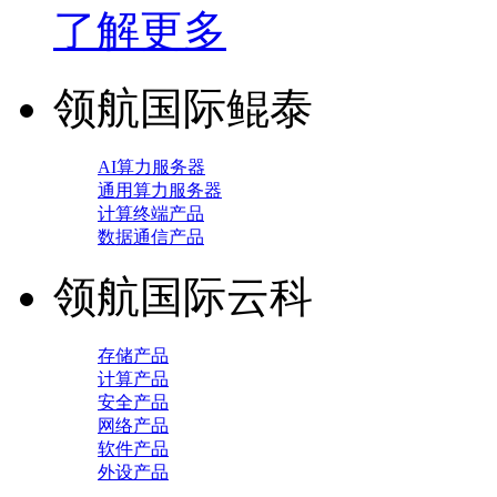
了解更多
领航国际鲲泰
AI算力服务器
通用算力服务器
计算终端产品
数据通信产品
领航国际云科
存储产品
计算产品
安全产品
网络产品
软件产品
外设产品