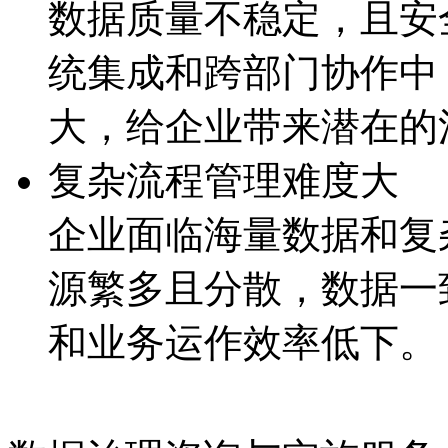
数据质量不稳定，且
统集成和跨部门协作中
大，给企业带来潜
复杂流程管理难度大
企业面临海量数据和复杂
源繁多且分散，数据
和业务运作效率低下。