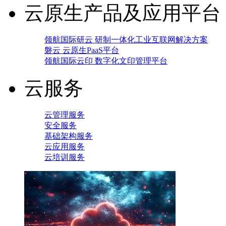
云原生产品及应用平台
领航国际研云 研制一体化工业互联网解决方案
磐云 云原生PaaS平台
领航国际云印 数字化文印管理平台
云服务
云管理服务
安全服务
基础架构服务
云应用服务
云培训服务