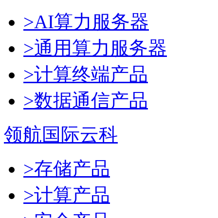
>AI算力服务器
>通用算力服务器
>计算终端产品
>数据通信产品
领航国际云科
>存储产品
>计算产品