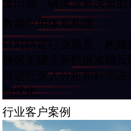
量问题，确保业务决策
数据应用体系构建：
针对特定行业场景，构建
确保关键业务数据准确反映
层进行深入分析和科学决策
与优化。
行业客户案例