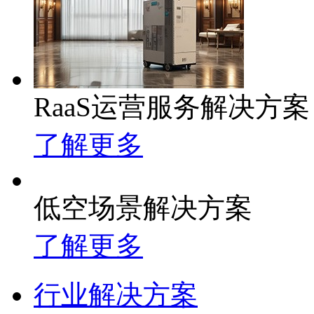
RaaS运营服务解决方案
了解更多
低空场景解决方案
了解更多
行业解决方案