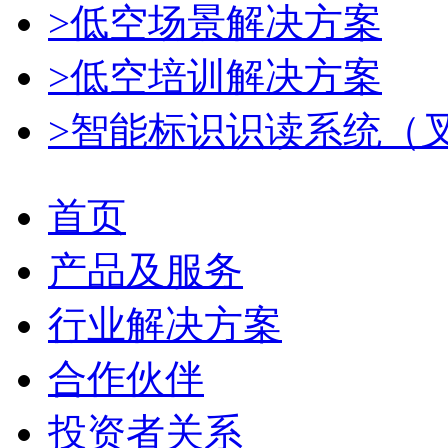
>低空场景解决方案
>低空培训解决方案
>智能标识识读系统（
首页
产品及服务
行业解决方案
合作伙伴
投资者关系