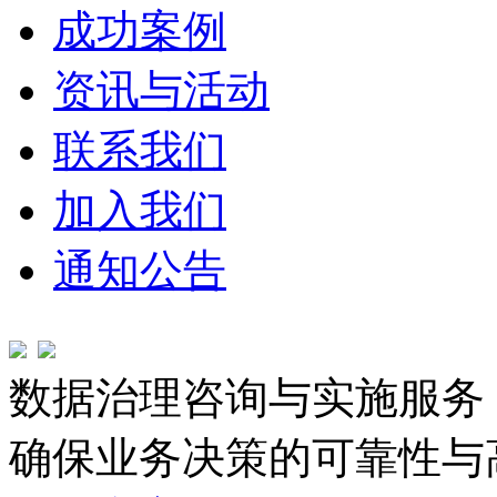
成功案例
资讯与活动
联系我们
加入我们
通知公告
数据治理咨询与实施服务
确保业务决策的可靠性与