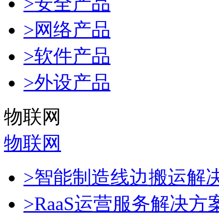
>安全产品
>网络产品
>软件产品
>外设产品
物联网
物联网
>智能制造线边搬运解
>RaaS运营服务解决方